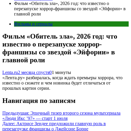
Фильм «Обитель зла», 2026 год: что известно о
перезапуске хоррор-франшизы со звездой «Эйфории» в
главной роли
Фильмы и сериалы
Фильм «Обитель зла», 2026 год: что
известно о перезапуске хоррор-
франшизы со звездой «Эйфории» в
главной роли
Lenta.ru
2 месяца спустя
0
1 минуты
«Лента.ру» разбиралась, когда ждать премьеры хоррора, что
известно о сюжете и чем новинка будет отличаться от
прошлых картин серии.
Навигация по записям
Предыдущая:
Эпичный тизер второго сезона мультсериала
«Люди Икс ’97» — старт 1 июля
Далее:
Актрисе Зендее предложили главную роль в
перезагрузке франшизы о Джейсоне Борне