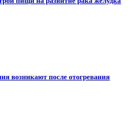
трой пищи на развитие рака желудка
ия возникают после отогревания