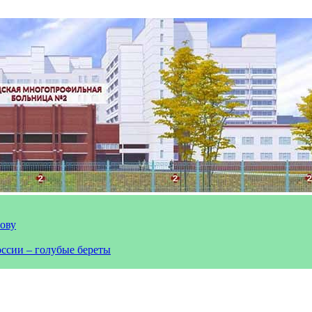
лову
оссии – голубые береты