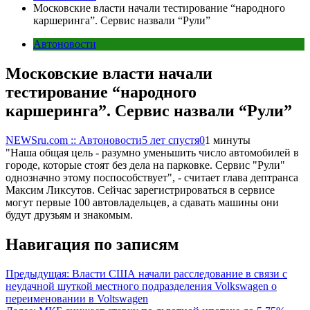
Московские власти начали тестирование “народного
каршеринга”. Сервис назвали “Рули”
Автоновости
Московские власти начали
тестирование “народного
каршеринга”. Сервис назвали “Рули”
NEWSru.com :: Автоновости
5 лет спустя
0
1 минуты
"Наша общая цель - разумно уменьшить число автомобилей в
городе, которые стоят без дела на парковке. Сервис "Рули"
однозначно этому поспособствует", - считает глава дептранса
Максим Ликсутов. Сейчас зарегистрироваться в сервисе
могут первые 100 автовладельцев, а сдавать машины они
будут друзьям и знакомым.
Навигация по записям
Предыдущая:
Власти США начали расследование в связи с
неудачной шуткой местного подразделения Volkswagen о
переименовании в Voltswagen