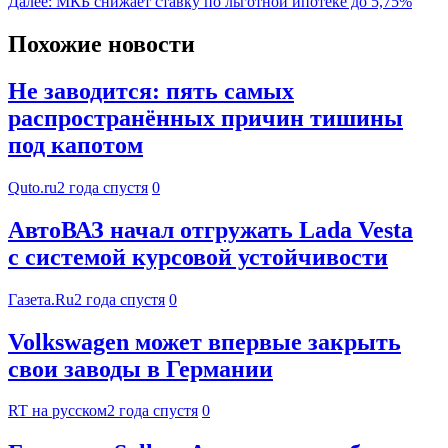
Далее:
МКБ снижает ставку по льготной ипотеке до 5,75%
Похожие новости
Не заводится: пять самых
распространённых причин тишины
под капотом
Quto.ru
2 года спустя
0
АвтоВАЗ начал отгружать Lada Vesta
с системой курсовой устойчивости
Газета.Ru
2 года спустя
0
Volkswagen может впервые закрыть
свои заводы в Германии
RT на русском
2 года спустя
0