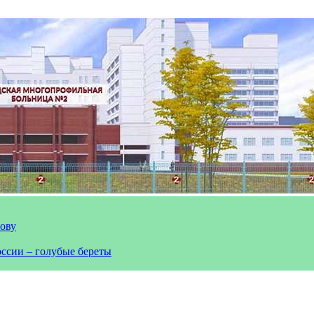
лову
оссии – голубые береты