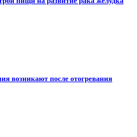
трой пищи на развитие рака желудка
ия возникают после отогревания