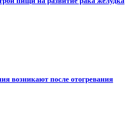
трой пищи на развитие рака желудка
ия возникают после отогревания