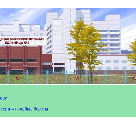
лову
оссии – голубые береты