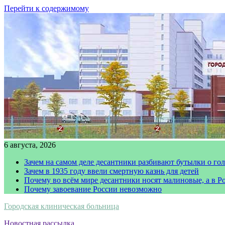
Перейти к содержимому
6 августа, 2026
Зачем на самом деле десантники разбивают бутылки о го
Зачем в 1935 году ввели смертную казнь для детей
Почему во всём мире десантники носят малиновые, а в Р
Почему завоевание России невозможно
Городская клиническая больница
Новостная рассылка