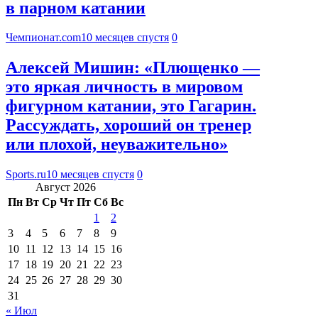
в парном катании
Чемпионат.com
10 месяцев спустя
0
Алексей Мишин: «Плющенко —
это яркая личность в мировом
фигурном катании, это Гагарин.
Рассуждать, хороший он тренер
или плохой, неуважительно»
Sports.ru
10 месяцев спустя
0
Август 2026
Пн
Вт
Ср
Чт
Пт
Сб
Вс
1
2
3
4
5
6
7
8
9
10
11
12
13
14
15
16
17
18
19
20
21
22
23
24
25
26
27
28
29
30
31
« Июл