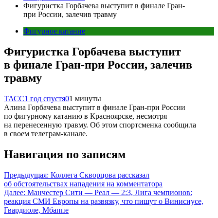
Фигуристка Горбачева выступит в финале Гран-
при России, залечив травму
Фигурное катание
Фигуристка Горбачева выступит
в финале Гран-при России, залечив
травму
ТАСС
1 год спустя
0
1 минуты
Алина Горбачева выступит в финале Гран-при России
по фигурному катанию в Красноярске, несмотря
на перенесенную травму. Об этом спортсменка сообщила
в своем телеграм-канале.
Навигация по записям
Предыдущая:
Коллега Скворцова рассказал
об обстоятельствах нападения на комментатора
Далее:
Манчестер Сити — Реал — 2:3, Лига чемпионов:
реакция СМИ Европы на развязку, что пишут о Винисиусе,
Гвардиоле, Мбаппе